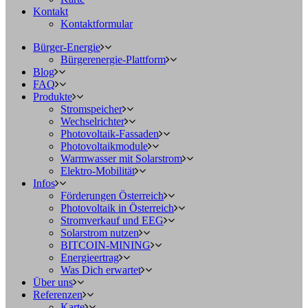
Kontakt
Kontaktformular
Bürger-Energie
Bürgerenergie-Plattform
Blog
FAQ
Produkte
Stromspeicher
Wechselrichter
Photovoltaik-Fassaden
Photovoltaikmodule
Warmwasser mit Solarstrom
Elektro-Mobilität
Infos
Förderungen Österreich
Photovoltaik in Österreich
Stromverkauf und EEG
Solarstrom nutzen
BITCOIN-MINING
Energieertrag
Was Dich erwartet
Über uns
Referenzen
Karte