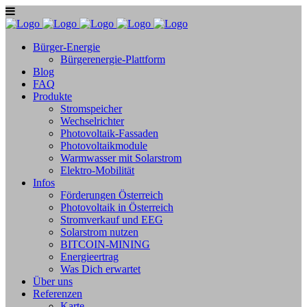
Bürger-Energie
Bürgerenergie-Plattform
Blog
FAQ
Produkte
Stromspeicher
Wechselrichter
Photovoltaik-Fassaden
Photovoltaikmodule
Warmwasser mit Solarstrom
Elektro-Mobilität
Infos
Förderungen Österreich
Photovoltaik in Österreich
Stromverkauf und EEG
Solarstrom nutzen
BITCOIN-MINING
Energieertrag
Was Dich erwartet
Über uns
Referenzen
Karte