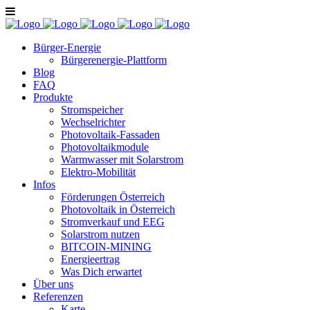
Bürger-Energie
Bürgerenergie-Plattform
Blog
FAQ
Produkte
Stromspeicher
Wechselrichter
Photovoltaik-Fassaden
Photovoltaikmodule
Warmwasser mit Solarstrom
Elektro-Mobilität
Infos
Förderungen Österreich
Photovoltaik in Österreich
Stromverkauf und EEG
Solarstrom nutzen
BITCOIN-MINING
Energieertrag
Was Dich erwartet
Über uns
Referenzen
Karte