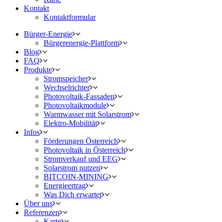
Kontakt
Kontaktformular
Bürger-Energie
Bürgerenergie-Plattform
Blog
FAQ
Produkte
Stromspeicher
Wechselrichter
Photovoltaik-Fassaden
Photovoltaikmodule
Warmwasser mit Solarstrom
Elektro-Mobilität
Infos
Förderungen Österreich
Photovoltaik in Österreich
Stromverkauf und EEG
Solarstrom nutzen
BITCOIN-MINING
Energieertrag
Was Dich erwartet
Über uns
Referenzen
Karte