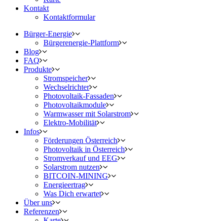
Kontakt
Kontaktformular
Bürger-Energie
Bürgerenergie-Plattform
Blog
FAQ
Produkte
Stromspeicher
Wechselrichter
Photovoltaik-Fassaden
Photovoltaikmodule
Warmwasser mit Solarstrom
Elektro-Mobilität
Infos
Förderungen Österreich
Photovoltaik in Österreich
Stromverkauf und EEG
Solarstrom nutzen
BITCOIN-MINING
Energieertrag
Was Dich erwartet
Über uns
Referenzen
Karte