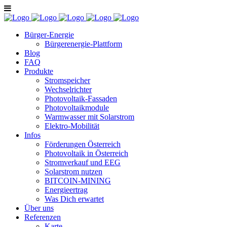
Bürger-Energie
Bürgerenergie-Plattform
Blog
FAQ
Produkte
Stromspeicher
Wechselrichter
Photovoltaik-Fassaden
Photovoltaikmodule
Warmwasser mit Solarstrom
Elektro-Mobilität
Infos
Förderungen Österreich
Photovoltaik in Österreich
Stromverkauf und EEG
Solarstrom nutzen
BITCOIN-MINING
Energieertrag
Was Dich erwartet
Über uns
Referenzen
Karte