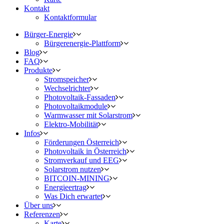
Kontakt
Kontaktformular
Bürger-Energie
Bürgerenergie-Plattform
Blog
FAQ
Produkte
Stromspeicher
Wechselrichter
Photovoltaik-Fassaden
Photovoltaikmodule
Warmwasser mit Solarstrom
Elektro-Mobilität
Infos
Förderungen Österreich
Photovoltaik in Österreich
Stromverkauf und EEG
Solarstrom nutzen
BITCOIN-MINING
Energieertrag
Was Dich erwartet
Über uns
Referenzen
Karte