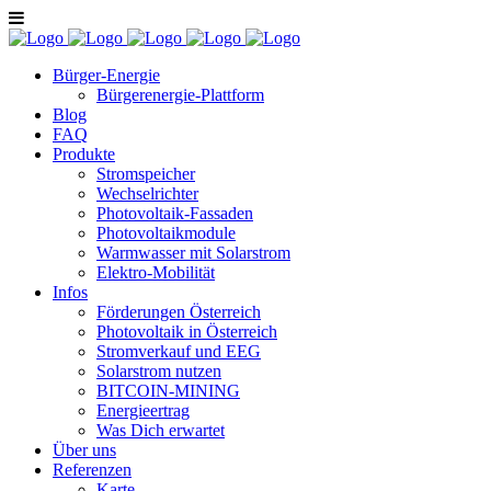
Bürger-Energie
Bürgerenergie-Plattform
Blog
FAQ
Produkte
Stromspeicher
Wechselrichter
Photovoltaik-Fassaden
Photovoltaikmodule
Warmwasser mit Solarstrom
Elektro-Mobilität
Infos
Förderungen Österreich
Photovoltaik in Österreich
Stromverkauf und EEG
Solarstrom nutzen
BITCOIN-MINING
Energieertrag
Was Dich erwartet
Über uns
Referenzen
Karte