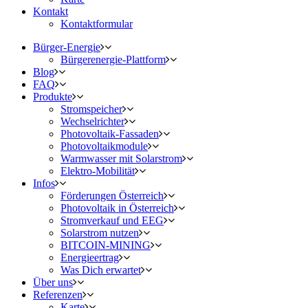
Kontakt
Kontaktformular
Bürger-Energie
Bürgerenergie-Plattform
Blog
FAQ
Produkte
Stromspeicher
Wechselrichter
Photovoltaik-Fassaden
Photovoltaikmodule
Warmwasser mit Solarstrom
Elektro-Mobilität
Infos
Förderungen Österreich
Photovoltaik in Österreich
Stromverkauf und EEG
Solarstrom nutzen
BITCOIN-MINING
Energieertrag
Was Dich erwartet
Über uns
Referenzen
Karte