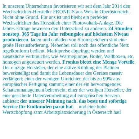
In unserem Unternehmen favorisieren wir seit dem Jahr 2014 den
Wechselrichter-Hersteller FRONIUS aus Wels in Oberösterreich.
Nicht ohne Grund. Für uns ist und bleibt ein perfekter
Wechselrichter das Herzstück einer Photovoltaik-Anlage. Die
Jahres-Erträge beweisen den Unterschied zu anderen.
24 Stunden
nonstop, 365 Tage im Jahr reibungslos auf höchstem Niveau
produzieren
, laden und entladen von Stromspeichern sind eine
große Herausforderung. Nebenbei soll noch das öffentliche Netz
regelkonform bedient, Marktpreise abgefragt werden und
zusätzliche Verbraucher, wie Wärmepumpe, Boiler, Wallboxen, etc.
homogen angesteuert werden.
Fronius bietet eine Menge Vorteile.
Der einzige Hersteller, der eine aktive Kühlung der Platinen
bewerkstelligt und damit die Lebensdauer des Gerätes massiv
verlängert; einer der wenigen Umrichter, der bis zu 90% aus
europäischer Fertigung stammt; einer der ein hervorragendes
Schattenmanagement beherrscht, einer der wenigen Hersteller, der
eine gesicherte Datenverarbeitung auf europäischen Servern
anbietet;
der unserer Meinung nach, das beste und sofortige
Service für Endkunden parat hat
… und eine hohe
Wertschöpfung samt Arbeitsplatzsicherung in Österreich hat!