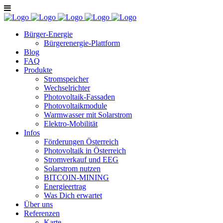
Bürger-Energie
Bürgerenergie-Plattform
Blog
FAQ
Produkte
Stromspeicher
Wechselrichter
Photovoltaik-Fassaden
Photovoltaikmodule
Warmwasser mit Solarstrom
Elektro-Mobilität
Infos
Förderungen Österreich
Photovoltaik in Österreich
Stromverkauf und EEG
Solarstrom nutzen
BITCOIN-MINING
Energieertrag
Was Dich erwartet
Über uns
Referenzen
Karte