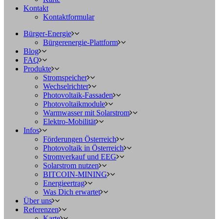
Kontakt
Kontaktformular
Bürger-Energie
Bürgerenergie-Plattform
Blog
FAQ
Produkte
Stromspeicher
Wechselrichter
Photovoltaik-Fassaden
Photovoltaikmodule
Warmwasser mit Solarstrom
Elektro-Mobilität
Infos
Förderungen Österreich
Photovoltaik in Österreich
Stromverkauf und EEG
Solarstrom nutzen
BITCOIN-MINING
Energieertrag
Was Dich erwartet
Über uns
Referenzen
Karte