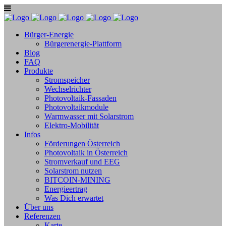
Bürger-Energie
Bürgerenergie-Plattform
Blog
FAQ
Produkte
Stromspeicher
Wechselrichter
Photovoltaik-Fassaden
Photovoltaikmodule
Warmwasser mit Solarstrom
Elektro-Mobilität
Infos
Förderungen Österreich
Photovoltaik in Österreich
Stromverkauf und EEG
Solarstrom nutzen
BITCOIN-MINING
Energieertrag
Was Dich erwartet
Über uns
Referenzen
Karte