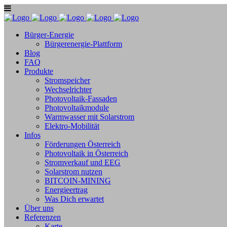
Bürger-Energie
Bürgerenergie-Plattform
Blog
FAQ
Produkte
Stromspeicher
Wechselrichter
Photovoltaik-Fassaden
Photovoltaikmodule
Warmwasser mit Solarstrom
Elektro-Mobilität
Infos
Förderungen Österreich
Photovoltaik in Österreich
Stromverkauf und EEG
Solarstrom nutzen
BITCOIN-MINING
Energieertrag
Was Dich erwartet
Über uns
Referenzen
Karte