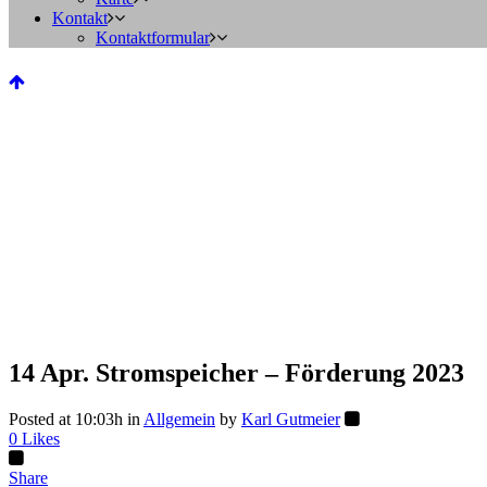
Kontakt
Kontaktformular
14 Apr.
Stromspeicher – Förderung 2023
Posted at 10:03h
in
Allgemein
by
Karl Gutmeier
0
Likes
Share