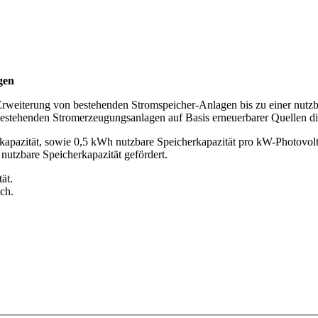
gen
e Erweiterung von bestehenden Stromspeicher-Anlagen bis zu einer nutz
 bestehenden Stromerzeugungsanlagen auf Basis erneuerbarer Quellen d
apazität, sowie 0,5 kWh nutzbare Speicherkapazität pro kW-Photovolt
utzbare Speicherkapazität gefördert.
ät.
ch.