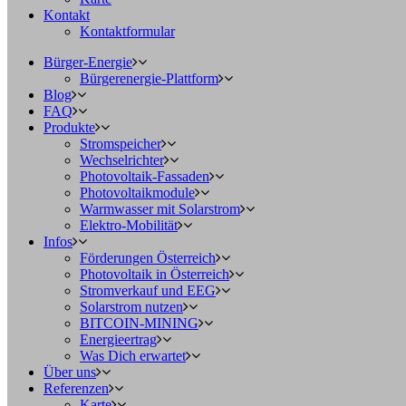
Kontakt
Kontaktformular
Bürger-Energie
Bürgerenergie-Plattform
Blog
FAQ
Produkte
Stromspeicher
Wechselrichter
Photovoltaik-Fassaden
Photovoltaikmodule
Warmwasser mit Solarstrom
Elektro-Mobilität
Infos
Förderungen Österreich
Photovoltaik in Österreich
Stromverkauf und EEG
Solarstrom nutzen
BITCOIN-MINING
Energieertrag
Was Dich erwartet
Über uns
Referenzen
Karte