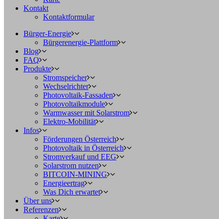
Kontakt
Kontaktformular
Bürger-Energie
Bürgerenergie-Plattform
Blog
FAQ
Produkte
Stromspeicher
Wechselrichter
Photovoltaik-Fassaden
Photovoltaikmodule
Warmwasser mit Solarstrom
Elektro-Mobilität
Infos
Förderungen Österreich
Photovoltaik in Österreich
Stromverkauf und EEG
Solarstrom nutzen
BITCOIN-MINING
Energieertrag
Was Dich erwartet
Über uns
Referenzen
Karte