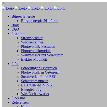
Bürger-Energie
Bürgerenergie-Plattform
Blog
FAQ
Produkte
Stromspeicher
Wechselrichter
Photovoltaik-Fassaden
Photovoltaikmodule
Warmwasser mit Solarstrom
Elektro-Mobilität
Infos
Förderungen Österreich
Photovoltaik in Österreich
Stromverkauf und EEG
Solarstrom nutzen
BITCOIN-MINING
Energieertrag
Was Dich erwartet
Über uns
Referenzen
Karte