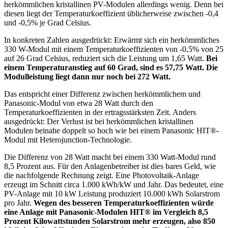
herkömmlichen kristallinen PV-Modulen allerdings wenig. Denn bei
diesen liegt der Temperaturkoeffizient üblicherweise zwischen -0,4
und -0,5% je Grad Celsius.
In konkreten Zahlen ausgedrückt: Erwärmt sich ein herkömmliches
330 W-Modul mit einem Temperaturkoeffizienten von -0,5% von 25
auf 26 Grad Celsius, reduziert sich die Leistung um 1,65 Watt.
Bei
einem Temperaturanstieg auf 60 Grad, sind es 57,75 Watt. Die
Modulleistung liegt dann nur noch bei 272 Watt.
Das entspricht einer Differenz zwischen herkömmlichem und
Panasonic-Modul von etwa 28 Watt durch den
Temperaturkoeffizienten in der ertragsstärksten Zeit. Anders
ausgedrückt: Der Verlust ist bei herkömmlichen kristallinen
Modulen beinahe doppelt so hoch wie bei einem Panasonic HIT®-
Modul mit Heterojunction-Technologie.
Die Differenz von 28 Watt macht bei einem 330 Watt-Modul rund
8,5 Prozent aus. Für den Anlagenbetreiber ist dies bares Geld, wie
die nachfolgende Rechnung zeigt. Eine Photovoltaik-Anlage
erzeugt im Schnitt circa 1.000 kWh/kW und Jahr. Das bedeutet, eine
PV-Anlage mit 10 kW Leistung produziert 10.000 kWh Solarstrom
pro Jahr.
Wegen des besseren Temperaturkoeffizienten würde
eine Anlage mit Panasonic-Modulen HIT® im Vergleich 8,5
Prozent Kilowattstunden Solarstrom mehr erzeugen, also 850