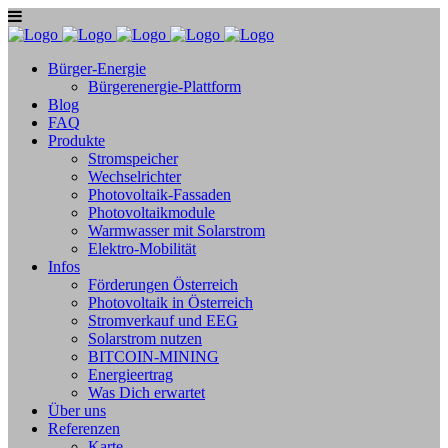
Bürger-Energie
Bürgerenergie-Plattform
Blog
FAQ
Produkte
Stromspeicher
Wechselrichter
Photovoltaik-Fassaden
Photovoltaikmodule
Warmwasser mit Solarstrom
Elektro-Mobilität
Infos
Förderungen Österreich
Photovoltaik in Österreich
Stromverkauf und EEG
Solarstrom nutzen
BITCOIN-MINING
Energieertrag
Was Dich erwartet
Über uns
Referenzen
Karte