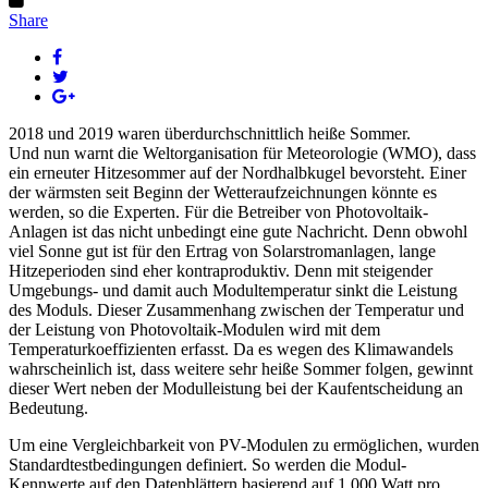
Share
2018 und 2019 waren überdurchschnittlich heiße Sommer.
Und nun warnt die Weltorganisation für Meteorologie (WMO), dass
ein erneuter Hitzesommer auf der Nordhalbkugel bevorsteht. Einer
der wärmsten seit Beginn der Wetteraufzeichnungen könnte es
werden, so die Experten. Für die Betreiber von Photovoltaik-
Anlagen ist das nicht unbedingt eine gute Nachricht. Denn obwohl
viel Sonne gut ist für den Ertrag von Solarstromanlagen, lange
Hitzeperioden sind eher kontraproduktiv. Denn mit steigender
Umgebungs- und damit auch Modultemperatur sinkt die Leistung
des Moduls. Dieser Zusammenhang zwischen der Temperatur und
der Leistung von Photovoltaik-Modulen wird mit dem
Temperaturkoeffizienten erfasst. Da es wegen des Klimawandels
wahrscheinlich ist, dass weitere sehr heiße Sommer folgen, gewinnt
dieser Wert neben der Modulleistung bei der Kaufentscheidung an
Bedeutung.
Um eine Vergleichbarkeit von PV-Modulen zu ermöglichen, wurden
Standardtestbedingungen definiert. So werden die Modul-
Kennwerte auf den Datenblättern basierend auf 1.000 Watt pro