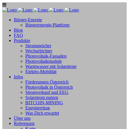
Bürger-Energie
Bürgerenergie-Plattform
Blog
FAQ
Produkte
Stromspeicher
Wechselrichter
Photovoltaik-Fassaden
Photovoltaikmodule
Warmwasser mit Solarstrom
Elektro-Mobilität
Infos
Förderungen Österreich
Photovoltaik in Österreich
Stromverkauf und EEG
Solarstrom nutzen
BITCOIN-MINING
Energieertrag
Was Dich erwartet
Über uns
Referenzen
Karte