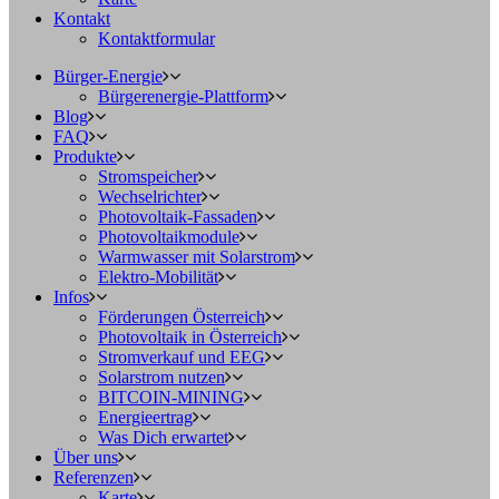
Kontakt
Kontaktformular
Bürger-Energie
Bürgerenergie-Plattform
Blog
FAQ
Produkte
Stromspeicher
Wechselrichter
Photovoltaik-Fassaden
Photovoltaikmodule
Warmwasser mit Solarstrom
Elektro-Mobilität
Infos
Förderungen Österreich
Photovoltaik in Österreich
Stromverkauf und EEG
Solarstrom nutzen
BITCOIN-MINING
Energieertrag
Was Dich erwartet
Über uns
Referenzen
Karte