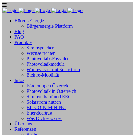
Bürger-Energie
Bürgerenergie-Plattform
Blog
FAQ
Produkte
Stromspeicher
Wechselrichter
Photovoltaik-Fassaden
Photovoltaikmodule
Warmwasser mit Solarstrom
Elektro-Mobilität
Infos
Förderungen Österreich
Photovoltaik in Österreich
Stromverkauf und EEG
Solarstrom nutzen
BITCOIN-MINING
Energieertrag
Was Dich erwartet
Über uns
Referenzen
Karte