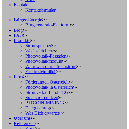
Kontakt
Kontaktformular
Bürger-Energie
Bürgerenergie-Plattform
Blog
FAQ
Produkte
Stromspeicher
Wechselrichter
Photovoltaik-Fassaden
Photovoltaikmodule
Warmwasser mit Solarstrom
Elektro-Mobilität
Infos
Förderungen Österreich
Photovoltaik in Österreich
Stromverkauf und EEG
Solarstrom nutzen
BITCOIN-MINING
Energieertrag
Was Dich erwartet
Über uns
Referenzen
Karte