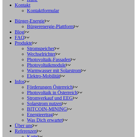
Kontakt
Kontaktformular
Bürger-Energie
Bürgerenergie-Plattform
Blog
FAQ
Produkte
Stromspeicher
Wechselrichter
Photovoltaik-Fassaden
Photovoltaikmodule
Warmwasser mit Solarstrom
Elektro-Mobilität
Infos
Förderungen Österreich
Photovoltaik in Österreich
Stromverkauf und EEG
Solarstrom nutzen
BITCOIN-MINING
Energieertrag
Was Dich erwartet
Über uns
Referenzen
Karte