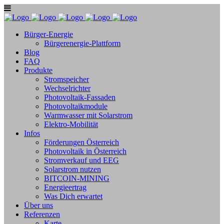
Bürger-Energie
Bürgerenergie-Plattform
Blog
FAQ
Produkte
Stromspeicher
Wechselrichter
Photovoltaik-Fassaden
Photovoltaikmodule
Warmwasser mit Solarstrom
Elektro-Mobilität
Infos
Förderungen Österreich
Photovoltaik in Österreich
Stromverkauf und EEG
Solarstrom nutzen
BITCOIN-MINING
Energieertrag
Was Dich erwartet
Über uns
Referenzen
Karte