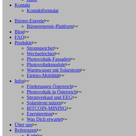
Kontakt
Kontaktformular
Bürger-Energie
Bürgerenergie-Plattform
Blog
FAQ
Produkte
Stromspeicher
Wechselrichter
Photovoltaik-Fassaden
Photovoltaikmodule
Warmwasser mit Solarstrom
Elektro-Mobilität
Infos
Förderungen Österreich
Photovoltaik in Österreich
Stromverkauf und EEG
Solarstrom nutzen
BITCOIN-MINING
Energieertrag
Was Dich erwartet
Über uns
Referenzen
Karte