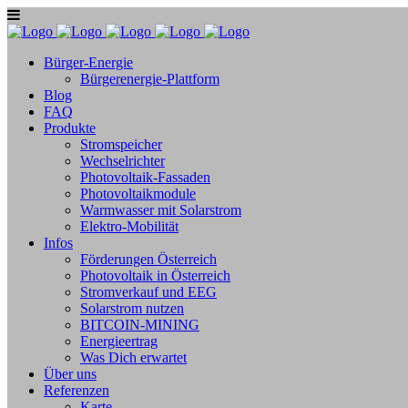
Bürger-Energie
Bürgerenergie-Plattform
Blog
FAQ
Produkte
Stromspeicher
Wechselrichter
Photovoltaik-Fassaden
Photovoltaikmodule
Warmwasser mit Solarstrom
Elektro-Mobilität
Infos
Förderungen Österreich
Photovoltaik in Österreich
Stromverkauf und EEG
Solarstrom nutzen
BITCOIN-MINING
Energieertrag
Was Dich erwartet
Über uns
Referenzen
Karte