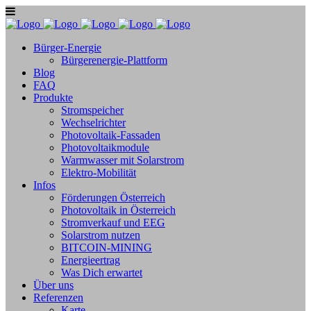
Bürger-Energie
Bürgerenergie-Plattform
Blog
FAQ
Produkte
Stromspeicher
Wechselrichter
Photovoltaik-Fassaden
Photovoltaikmodule
Warmwasser mit Solarstrom
Elektro-Mobilität
Infos
Förderungen Österreich
Photovoltaik in Österreich
Stromverkauf und EEG
Solarstrom nutzen
BITCOIN-MINING
Energieertrag
Was Dich erwartet
Über uns
Referenzen
Karte