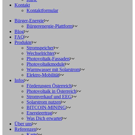
Kontakt
Kontaktformular
Bürger-Energie
Bürgerenergie-Plattform
Blog
FAQ
Produkte
Stromspeicher
Wechselrichter
Photovoltaik-Fassaden
Photovoltaikmodule
Warmwasser mit Solarstrom
Elektro-Mobilität
Infos
Förderungen Österreich
Photovoltaik in Österreich
Stromverkauf und EEG
Solarstrom nutzen
BITCOIN-MINING
Energieertrag
Was Dich erwartet
Über uns
Referenzen
Karte