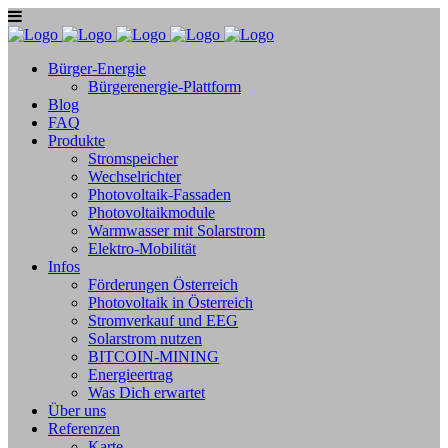
Bürger-Energie
Bürgerenergie-Plattform
Blog
FAQ
Produkte
Stromspeicher
Wechselrichter
Photovoltaik-Fassaden
Photovoltaikmodule
Warmwasser mit Solarstrom
Elektro-Mobilität
Infos
Förderungen Österreich
Photovoltaik in Österreich
Stromverkauf und EEG
Solarstrom nutzen
BITCOIN-MINING
Energieertrag
Was Dich erwartet
Über uns
Referenzen
Karte