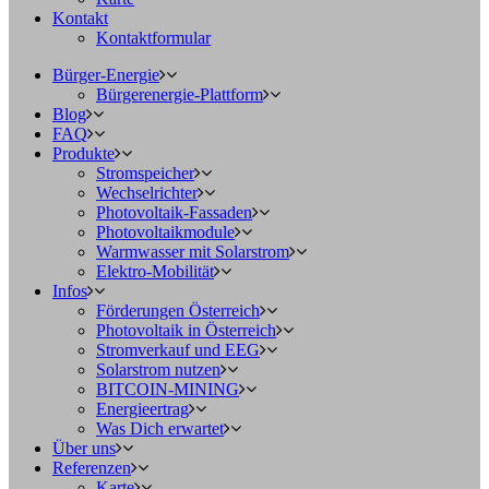
Kontakt
Kontaktformular
Bürger-Energie
Bürgerenergie-Plattform
Blog
FAQ
Produkte
Stromspeicher
Wechselrichter
Photovoltaik-Fassaden
Photovoltaikmodule
Warmwasser mit Solarstrom
Elektro-Mobilität
Infos
Förderungen Österreich
Photovoltaik in Österreich
Stromverkauf und EEG
Solarstrom nutzen
BITCOIN-MINING
Energieertrag
Was Dich erwartet
Über uns
Referenzen
Karte