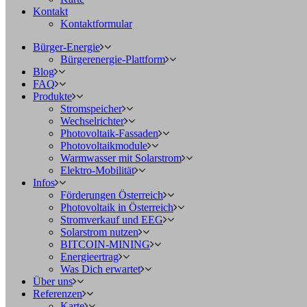
Kontakt
Kontaktformular
Bürger-Energie
Bürgerenergie-Plattform
Blog
FAQ
Produkte
Stromspeicher
Wechselrichter
Photovoltaik-Fassaden
Photovoltaikmodule
Warmwasser mit Solarstrom
Elektro-Mobilität
Infos
Förderungen Österreich
Photovoltaik in Österreich
Stromverkauf und EEG
Solarstrom nutzen
BITCOIN-MINING
Energieertrag
Was Dich erwartet
Über uns
Referenzen
Karte