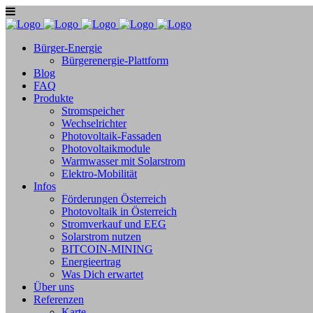
Bürger-Energie
Bürgerenergie-Plattform
Blog
FAQ
Produkte
Stromspeicher
Wechselrichter
Photovoltaik-Fassaden
Photovoltaikmodule
Warmwasser mit Solarstrom
Elektro-Mobilität
Infos
Förderungen Österreich
Photovoltaik in Österreich
Stromverkauf und EEG
Solarstrom nutzen
BITCOIN-MINING
Energieertrag
Was Dich erwartet
Über uns
Referenzen
Karte