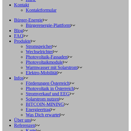
Kontakt
Kontaktformular
Bürger-Energie
Bürgerenergie-Plattform
Blog
FAQ
Produkte
Stromspeicher
Wechselrichter
Photovoltaik-Fassaden
Photovoltaikmodule
Warmwasser mit Solarstrom
Elektro-Mobilität
Infos
Förderungen Österreich
Photovoltaik in Österreich
Stromverkauf und EEG
Solarstrom nutzen
BITCOIN-MINING
Energieertrag
Was Dich erwartet
Über uns
Referenzen
Karte