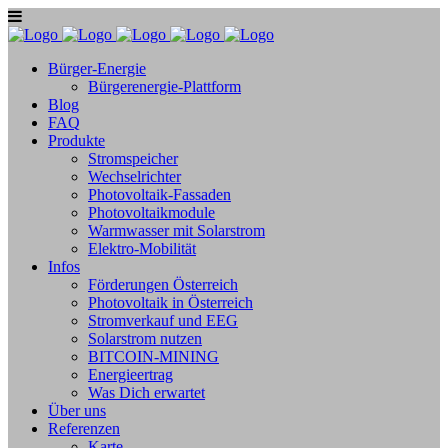
Bürger-Energie
Bürgerenergie-Plattform
Blog
FAQ
Produkte
Stromspeicher
Wechselrichter
Photovoltaik-Fassaden
Photovoltaikmodule
Warmwasser mit Solarstrom
Elektro-Mobilität
Infos
Förderungen Österreich
Photovoltaik in Österreich
Stromverkauf und EEG
Solarstrom nutzen
BITCOIN-MINING
Energieertrag
Was Dich erwartet
Über uns
Referenzen
Karte