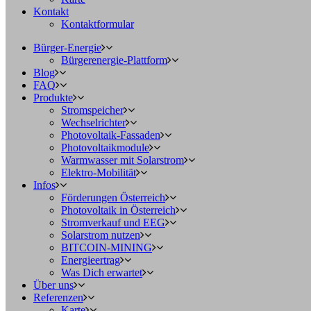
Kontakt
Kontaktformular
Bürger-Energie
Bürgerenergie-Plattform
Blog
FAQ
Produkte
Stromspeicher
Wechselrichter
Photovoltaik-Fassaden
Photovoltaikmodule
Warmwasser mit Solarstrom
Elektro-Mobilität
Infos
Förderungen Österreich
Photovoltaik in Österreich
Stromverkauf und EEG
Solarstrom nutzen
BITCOIN-MINING
Energieertrag
Was Dich erwartet
Über uns
Referenzen
Karte