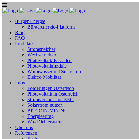
Bürger-Energie
Bürgerenergie-Plattform
Blog
FAQ
Produkte
Stromspeicher
Wechselrichter
Photovoltaik-Fassaden
Photovoltaikmodule
Warmwasser mit Solarstrom
Elektro-Mobilität
Infos
Förderungen Österreich
Photovoltaik in Österreich
Stromverkauf und EEG
Solarstrom nutzen
BITCOIN-MINING
Energieertrag
Was Dich erwartet
Über uns
Referenzen
Karte