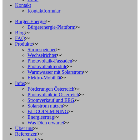
Kontakt
Kontaktformular
Bürger-Energie
Bürgerenergie-Plattform
Blog
FAQ
Produkte
Stromspeicher
Wechselrichter
Photovoltaik-Fassaden
Photovoltaikmodule
Warmwasser mit Solarstrom
Elektro-Mobilität
Infos
Förderungen Österreich
Photovoltaik in Österreich
Stromverkauf und EEG
Solarstrom nutzen
BITCOIN-MINING
Energieertrag
Was Dich erwartet
Über uns
Referenzen
Karte