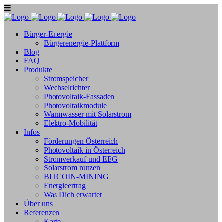
Bürger-Energie
Bürgerenergie-Plattform
Blog
FAQ
Produkte
Stromspeicher
Wechselrichter
Photovoltaik-Fassaden
Photovoltaikmodule
Warmwasser mit Solarstrom
Elektro-Mobilität
Infos
Förderungen Österreich
Photovoltaik in Österreich
Stromverkauf und EEG
Solarstrom nutzen
BITCOIN-MINING
Energieertrag
Was Dich erwartet
Über uns
Referenzen
Karte