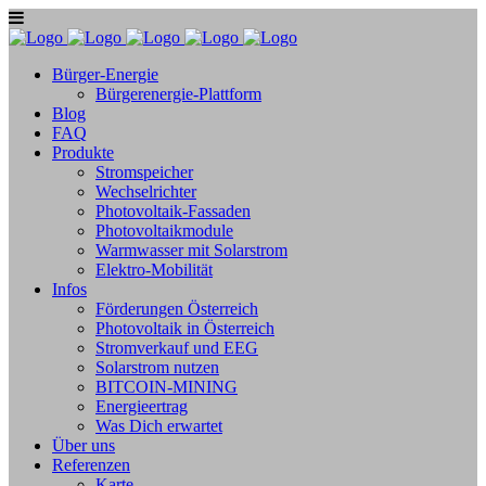
Bürger-Energie
Bürgerenergie-Plattform
Blog
FAQ
Produkte
Stromspeicher
Wechselrichter
Photovoltaik-Fassaden
Photovoltaikmodule
Warmwasser mit Solarstrom
Elektro-Mobilität
Infos
Förderungen Österreich
Photovoltaik in Österreich
Stromverkauf und EEG
Solarstrom nutzen
BITCOIN-MINING
Energieertrag
Was Dich erwartet
Über uns
Referenzen
Karte