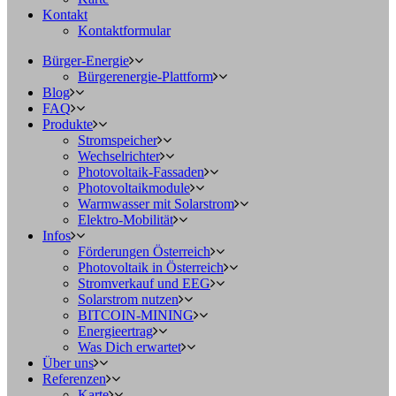
Kontakt
Kontaktformular
Bürger-Energie
Bürgerenergie-Plattform
Blog
FAQ
Produkte
Stromspeicher
Wechselrichter
Photovoltaik-Fassaden
Photovoltaikmodule
Warmwasser mit Solarstrom
Elektro-Mobilität
Infos
Förderungen Österreich
Photovoltaik in Österreich
Stromverkauf und EEG
Solarstrom nutzen
BITCOIN-MINING
Energieertrag
Was Dich erwartet
Über uns
Referenzen
Karte