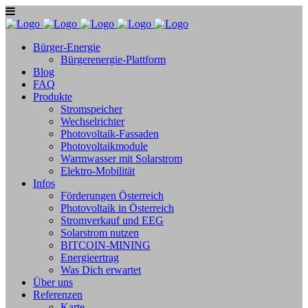
Bürger-Energie
Bürgerenergie-Plattform
Blog
FAQ
Produkte
Stromspeicher
Wechselrichter
Photovoltaik-Fassaden
Photovoltaikmodule
Warmwasser mit Solarstrom
Elektro-Mobilität
Infos
Förderungen Österreich
Photovoltaik in Österreich
Stromverkauf und EEG
Solarstrom nutzen
BITCOIN-MINING
Energieertrag
Was Dich erwartet
Über uns
Referenzen
Karte