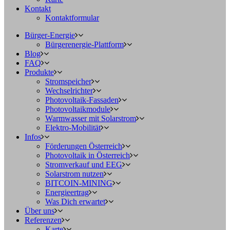
Kontakt
Kontaktformular
Bürger-Energie
Bürgerenergie-Plattform
Blog
FAQ
Produkte
Stromspeicher
Wechselrichter
Photovoltaik-Fassaden
Photovoltaikmodule
Warmwasser mit Solarstrom
Elektro-Mobilität
Infos
Förderungen Österreich
Photovoltaik in Österreich
Stromverkauf und EEG
Solarstrom nutzen
BITCOIN-MINING
Energieertrag
Was Dich erwartet
Über uns
Referenzen
Karte