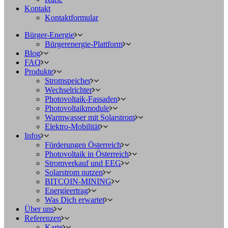
Kontakt
Kontaktformular
Bürger-Energie
Bürgerenergie-Plattform
Blog
FAQ
Produkte
Stromspeicher
Wechselrichter
Photovoltaik-Fassaden
Photovoltaikmodule
Warmwasser mit Solarstrom
Elektro-Mobilität
Infos
Förderungen Österreich
Photovoltaik in Österreich
Stromverkauf und EEG
Solarstrom nutzen
BITCOIN-MINING
Energieertrag
Was Dich erwartet
Über uns
Referenzen
Karte