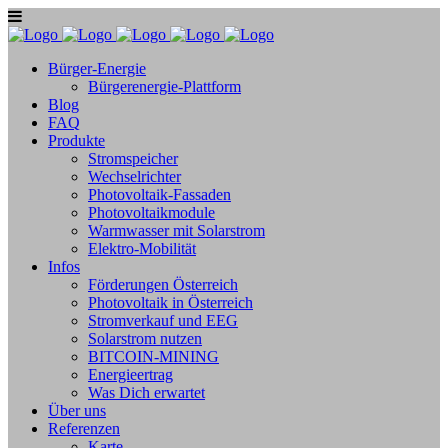
Bürger-Energie
Bürgerenergie-Plattform
Blog
FAQ
Produkte
Stromspeicher
Wechselrichter
Photovoltaik-Fassaden
Photovoltaikmodule
Warmwasser mit Solarstrom
Elektro-Mobilität
Infos
Förderungen Österreich
Photovoltaik in Österreich
Stromverkauf und EEG
Solarstrom nutzen
BITCOIN-MINING
Energieertrag
Was Dich erwartet
Über uns
Referenzen
Karte