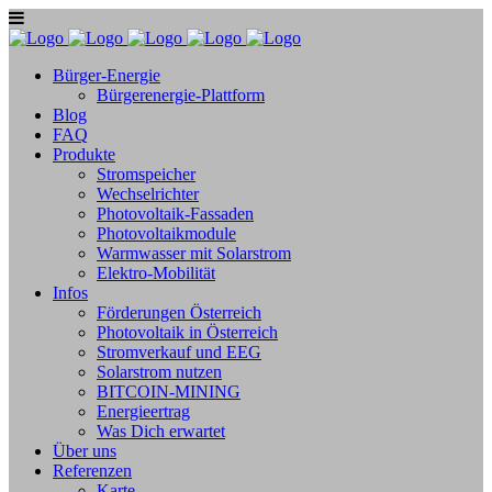
Bürger-Energie
Bürgerenergie-Plattform
Blog
FAQ
Produkte
Stromspeicher
Wechselrichter
Photovoltaik-Fassaden
Photovoltaikmodule
Warmwasser mit Solarstrom
Elektro-Mobilität
Infos
Förderungen Österreich
Photovoltaik in Österreich
Stromverkauf und EEG
Solarstrom nutzen
BITCOIN-MINING
Energieertrag
Was Dich erwartet
Über uns
Referenzen
Karte