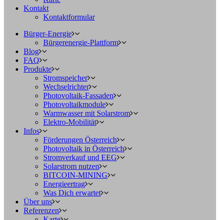
Kontakt
Kontaktformular
Bürger-Energie
Bürgerenergie-Plattform
Blog
FAQ
Produkte
Stromspeicher
Wechselrichter
Photovoltaik-Fassaden
Photovoltaikmodule
Warmwasser mit Solarstrom
Elektro-Mobilität
Infos
Förderungen Österreich
Photovoltaik in Österreich
Stromverkauf und EEG
Solarstrom nutzen
BITCOIN-MINING
Energieertrag
Was Dich erwartet
Über uns
Referenzen
Karte