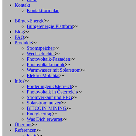
Kontakt
Kontaktformular
Bürger-Energie
Bürgerenergie-Plattform
Blog
FAQ
Produkte
Stromspeicher
Wechselrichter
Photovoltaik-Fassaden
Photovoltaikmodule
Warmwasser mit Solarstrom
Elektro-Mobilität
Infos
Förderungen Österreich
Photovoltaik in Österreich
Stromverkauf und EEG
Solarstrom nutzen
BITCOIN-MINING
Energieertrag
Was Dich erwartet
Über uns
Referenzen
Karte