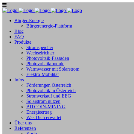
Bürger-Energie
Bürgerenergie-Plattform
Blog
FAQ
Produkte
Stromspeicher
Wechselrichter
Photovoltaik-Fassaden
Photovoltaikmodule
Warmwasser mit Solarstrom
Elektro-Mobilität
Infos
Förderungen Österreich
Photovoltaik in Österreich
Stromverkauf und EEG
Solarstrom nutzen
BITCOIN-MINING
Energieertrag
Was Dich erwartet
Über uns
Referenzen
Karte