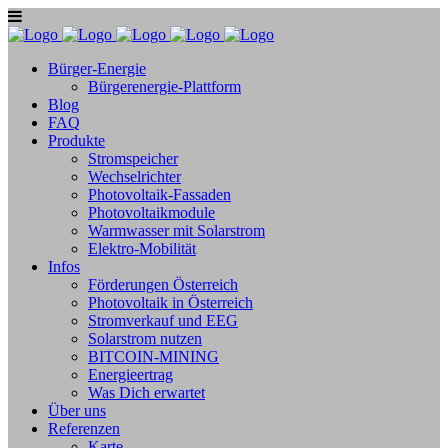
Bürger-Energie
Bürgerenergie-Plattform
Blog
FAQ
Produkte
Stromspeicher
Wechselrichter
Photovoltaik-Fassaden
Photovoltaikmodule
Warmwasser mit Solarstrom
Elektro-Mobilität
Infos
Förderungen Österreich
Photovoltaik in Österreich
Stromverkauf und EEG
Solarstrom nutzen
BITCOIN-MINING
Energieertrag
Was Dich erwartet
Über uns
Referenzen
Karte