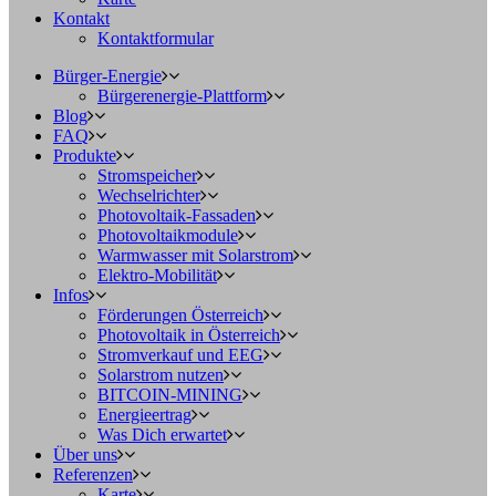
Kontakt
Kontaktformular
Bürger-Energie
Bürgerenergie-Plattform
Blog
FAQ
Produkte
Stromspeicher
Wechselrichter
Photovoltaik-Fassaden
Photovoltaikmodule
Warmwasser mit Solarstrom
Elektro-Mobilität
Infos
Förderungen Österreich
Photovoltaik in Österreich
Stromverkauf und EEG
Solarstrom nutzen
BITCOIN-MINING
Energieertrag
Was Dich erwartet
Über uns
Referenzen
Karte