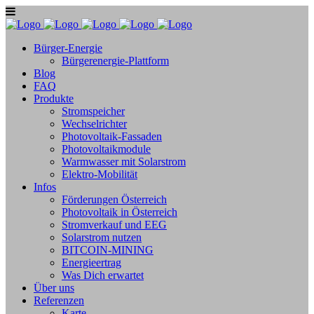
Bürger-Energie
Bürgerenergie-Plattform
Blog
FAQ
Produkte
Stromspeicher
Wechselrichter
Photovoltaik-Fassaden
Photovoltaikmodule
Warmwasser mit Solarstrom
Elektro-Mobilität
Infos
Förderungen Österreich
Photovoltaik in Österreich
Stromverkauf und EEG
Solarstrom nutzen
BITCOIN-MINING
Energieertrag
Was Dich erwartet
Über uns
Referenzen
Karte