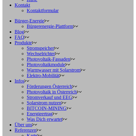
Kontakt
Kontaktformular
Bürger-Energie
Bürgerenergie-Plattform
Blog
FAQ
Produkte
Stromspeicher
Wechselrichter
Photovoltaik-Fassaden
Photovoltaikmodule
Warmwasser mit Solarstrom
Elektro-Mobilität
Infos
Förderungen Österreich
Photovoltaik in Österreich
Stromverkauf und EEG
Solarstrom nutzen
BITCOIN-MINING
Energieertrag
Was Dich erwartet
Über uns
Referenzen
Karte