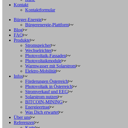
Kontakt
Kontaktformular
Bürger-Energie
Bürgerenergie-Plattform
Blog
FAQ
Produkte
Stromspeicher
Wechselrichter
Photovoltaik-Fassaden
Photovoltaikmodule
Warmwasser mit Solarstrom
Elektro-Mobilität
Infos
Förderungen Österreich
Photovoltaik in Österreich
Stromverkauf und EEG
Solarstrom nutzen
BITCOIN-MINING
Energieertrag
Was Dich erwartet
Über uns
Referenzen
Karte