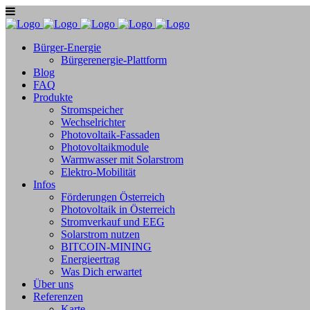
Bürger-Energie
Bürgerenergie-Plattform
Blog
FAQ
Produkte
Stromspeicher
Wechselrichter
Photovoltaik-Fassaden
Photovoltaikmodule
Warmwasser mit Solarstrom
Elektro-Mobilität
Infos
Förderungen Österreich
Photovoltaik in Österreich
Stromverkauf und EEG
Solarstrom nutzen
BITCOIN-MINING
Energieertrag
Was Dich erwartet
Über uns
Referenzen
Karte