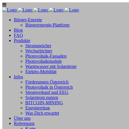
Bürger-Energie
Bürgerenergie-Plattform
Blog
FAQ
Produkte
Stromspeicher
Wechselrichter
Photovoltaik-Fassaden
Photovoltaikmodule
Warmwasser mit Solarstrom
Elektro-Mobilität
Infos
Förderungen Österreich
Photovoltaik in Österreich
Stromverkauf und EEG
Solarstrom nutzen
BITCOIN-MINING
Energieertrag
Was Dich erwartet
Über uns
Referenzen
Karte