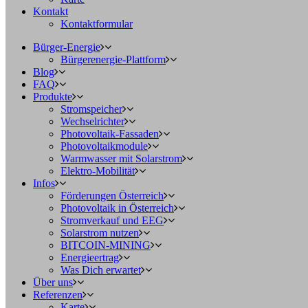
Kontakt
Kontaktformular
Bürger-Energie
Bürgerenergie-Plattform
Blog
FAQ
Produkte
Stromspeicher
Wechselrichter
Photovoltaik-Fassaden
Photovoltaikmodule
Warmwasser mit Solarstrom
Elektro-Mobilität
Infos
Förderungen Österreich
Photovoltaik in Österreich
Stromverkauf und EEG
Solarstrom nutzen
BITCOIN-MINING
Energieertrag
Was Dich erwartet
Über uns
Referenzen
Karte