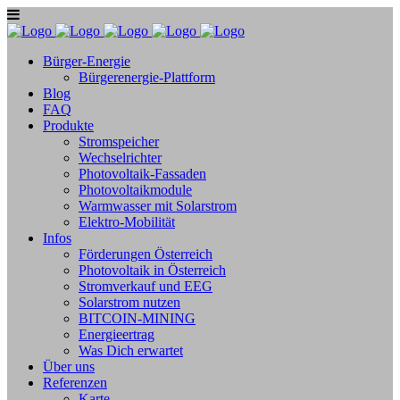
Bürger-Energie
Bürgerenergie-Plattform
Blog
FAQ
Produkte
Stromspeicher
Wechselrichter
Photovoltaik-Fassaden
Photovoltaikmodule
Warmwasser mit Solarstrom
Elektro-Mobilität
Infos
Förderungen Österreich
Photovoltaik in Österreich
Stromverkauf und EEG
Solarstrom nutzen
BITCOIN-MINING
Energieertrag
Was Dich erwartet
Über uns
Referenzen
Karte