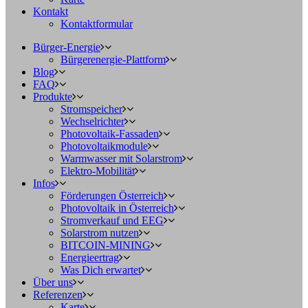
Kontakt
Kontaktformular
Bürger-Energie
Bürgerenergie-Plattform
Blog
FAQ
Produkte
Stromspeicher
Wechselrichter
Photovoltaik-Fassaden
Photovoltaikmodule
Warmwasser mit Solarstrom
Elektro-Mobilität
Infos
Förderungen Österreich
Photovoltaik in Österreich
Stromverkauf und EEG
Solarstrom nutzen
BITCOIN-MINING
Energieertrag
Was Dich erwartet
Über uns
Referenzen
Karte