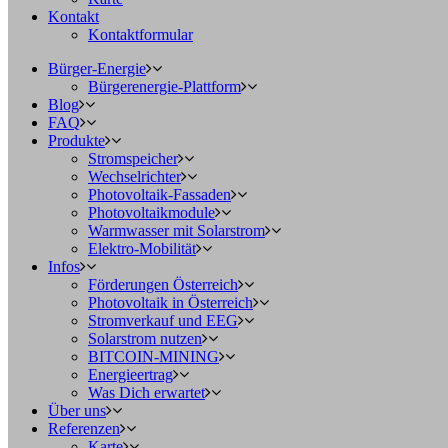
Kontakt
Kontaktformular
Bürger-Energie
Bürgerenergie-Plattform
Blog
FAQ
Produkte
Stromspeicher
Wechselrichter
Photovoltaik-Fassaden
Photovoltaikmodule
Warmwasser mit Solarstrom
Elektro-Mobilität
Infos
Förderungen Österreich
Photovoltaik in Österreich
Stromverkauf und EEG
Solarstrom nutzen
BITCOIN-MINING
Energieertrag
Was Dich erwartet
Über uns
Referenzen
Karte