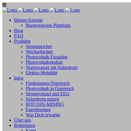
Bürger-Energie
Bürgerenergie-Plattform
Blog
FAQ
Produkte
Stromspeicher
Wechselrichter
Photovoltaik-Fassaden
Photovoltaikmodule
Warmwasser mit Solarstrom
Elektro-Mobilität
Infos
Förderungen Österreich
Photovoltaik in Österreich
Stromverkauf und EEG
Solarstrom nutzen
BITCOIN-MINING
Energieertrag
Was Dich erwartet
Über uns
Referenzen
Karte