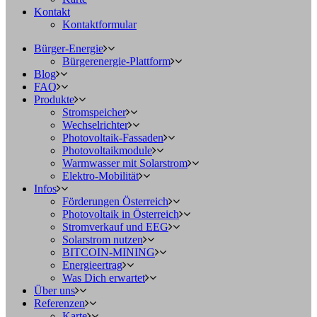
Kontakt
Kontaktformular
Bürger-Energie
Bürgerenergie-Plattform
Blog
FAQ
Produkte
Stromspeicher
Wechselrichter
Photovoltaik-Fassaden
Photovoltaikmodule
Warmwasser mit Solarstrom
Elektro-Mobilität
Infos
Förderungen Österreich
Photovoltaik in Österreich
Stromverkauf und EEG
Solarstrom nutzen
BITCOIN-MINING
Energieertrag
Was Dich erwartet
Über uns
Referenzen
Karte