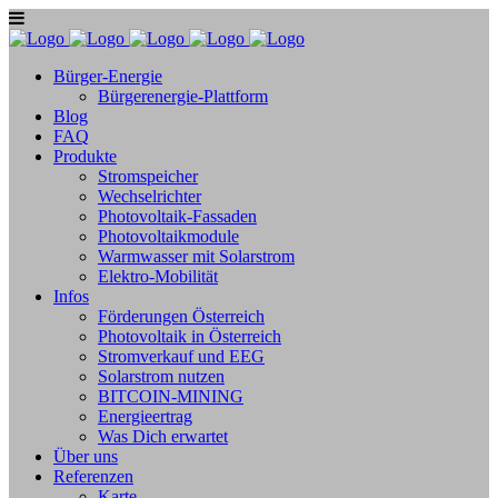
Bürger-Energie
Bürgerenergie-Plattform
Blog
FAQ
Produkte
Stromspeicher
Wechselrichter
Photovoltaik-Fassaden
Photovoltaikmodule
Warmwasser mit Solarstrom
Elektro-Mobilität
Infos
Förderungen Österreich
Photovoltaik in Österreich
Stromverkauf und EEG
Solarstrom nutzen
BITCOIN-MINING
Energieertrag
Was Dich erwartet
Über uns
Referenzen
Karte