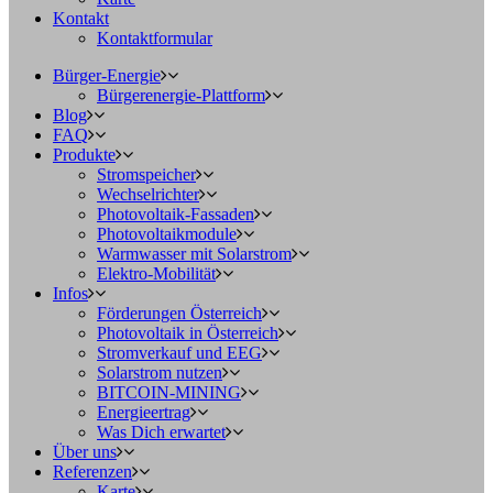
Kontakt
Kontaktformular
Bürger-Energie
Bürgerenergie-Plattform
Blog
FAQ
Produkte
Stromspeicher
Wechselrichter
Photovoltaik-Fassaden
Photovoltaikmodule
Warmwasser mit Solarstrom
Elektro-Mobilität
Infos
Förderungen Österreich
Photovoltaik in Österreich
Stromverkauf und EEG
Solarstrom nutzen
BITCOIN-MINING
Energieertrag
Was Dich erwartet
Über uns
Referenzen
Karte