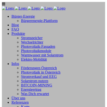
Bürger-Energie
Bürgerenergie-Plattform
Blog
FAQ
Produkte
Stromspeicher
Wechselrichter
Photovoltaik-Fassaden
Photovoltaikmodule
Warmwasser mit Solarstrom
Elektro-Mobilität
Infos
Förderungen Österreich
Photovoltaik in Österreich
Stromverkauf und EEG
Solarstrom nutzen
BITCOIN-MINING
Energieertrag
Was Dich erwartet
Über uns
Referenzen
Karte