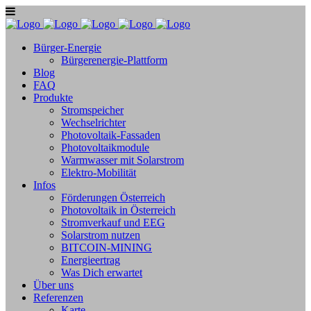
Bürger-Energie
Bürgerenergie-Plattform
Blog
FAQ
Produkte
Stromspeicher
Wechselrichter
Photovoltaik-Fassaden
Photovoltaikmodule
Warmwasser mit Solarstrom
Elektro-Mobilität
Infos
Förderungen Österreich
Photovoltaik in Österreich
Stromverkauf und EEG
Solarstrom nutzen
BITCOIN-MINING
Energieertrag
Was Dich erwartet
Über uns
Referenzen
Karte