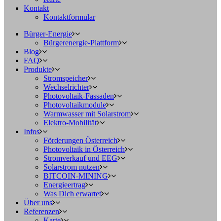
Kontakt
Kontaktformular
Bürger-Energie
Bürgerenergie-Plattform
Blog
FAQ
Produkte
Stromspeicher
Wechselrichter
Photovoltaik-Fassaden
Photovoltaikmodule
Warmwasser mit Solarstrom
Elektro-Mobilität
Infos
Förderungen Österreich
Photovoltaik in Österreich
Stromverkauf und EEG
Solarstrom nutzen
BITCOIN-MINING
Energieertrag
Was Dich erwartet
Über uns
Referenzen
Karte