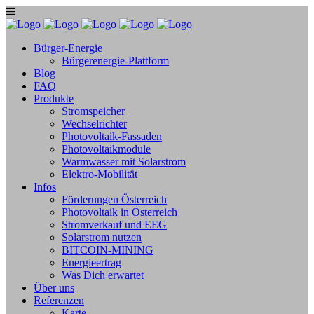
Bürger-Energie
Bürgerenergie-Plattform
Blog
FAQ
Produkte
Stromspeicher
Wechselrichter
Photovoltaik-Fassaden
Photovoltaikmodule
Warmwasser mit Solarstrom
Elektro-Mobilität
Infos
Förderungen Österreich
Photovoltaik in Österreich
Stromverkauf und EEG
Solarstrom nutzen
BITCOIN-MINING
Energieertrag
Was Dich erwartet
Über uns
Referenzen
Karte