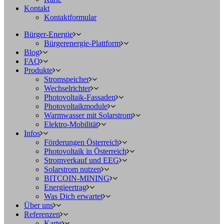
Kontakt
Kontaktformular
Bürger-Energie
Bürgerenergie-Plattform
Blog
FAQ
Produkte
Stromspeicher
Wechselrichter
Photovoltaik-Fassaden
Photovoltaikmodule
Warmwasser mit Solarstrom
Elektro-Mobilität
Infos
Förderungen Österreich
Photovoltaik in Österreich
Stromverkauf und EEG
Solarstrom nutzen
BITCOIN-MINING
Energieertrag
Was Dich erwartet
Über uns
Referenzen
Karte