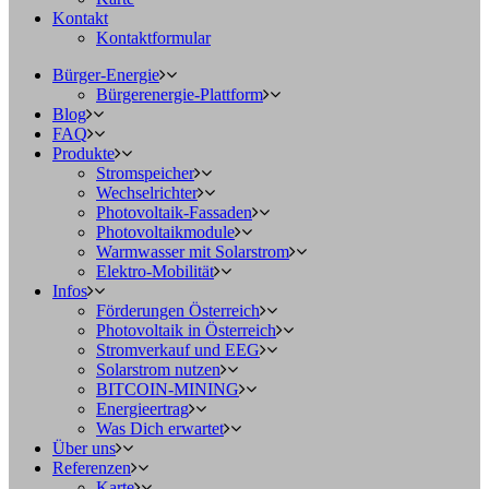
Kontakt
Kontaktformular
Bürger-Energie
Bürgerenergie-Plattform
Blog
FAQ
Produkte
Stromspeicher
Wechselrichter
Photovoltaik-Fassaden
Photovoltaikmodule
Warmwasser mit Solarstrom
Elektro-Mobilität
Infos
Förderungen Österreich
Photovoltaik in Österreich
Stromverkauf und EEG
Solarstrom nutzen
BITCOIN-MINING
Energieertrag
Was Dich erwartet
Über uns
Referenzen
Karte