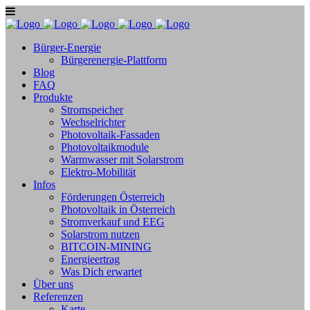
Bürger-Energie
Bürgerenergie-Plattform
Blog
FAQ
Produkte
Stromspeicher
Wechselrichter
Photovoltaik-Fassaden
Photovoltaikmodule
Warmwasser mit Solarstrom
Elektro-Mobilität
Infos
Förderungen Österreich
Photovoltaik in Österreich
Stromverkauf und EEG
Solarstrom nutzen
BITCOIN-MINING
Energieertrag
Was Dich erwartet
Über uns
Referenzen
Karte