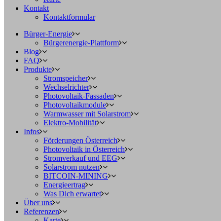
Kontakt
Kontaktformular
Bürger-Energie
Bürgerenergie-Plattform
Blog
FAQ
Produkte
Stromspeicher
Wechselrichter
Photovoltaik-Fassaden
Photovoltaikmodule
Warmwasser mit Solarstrom
Elektro-Mobilität
Infos
Förderungen Österreich
Photovoltaik in Österreich
Stromverkauf und EEG
Solarstrom nutzen
BITCOIN-MINING
Energieertrag
Was Dich erwartet
Über uns
Referenzen
Karte