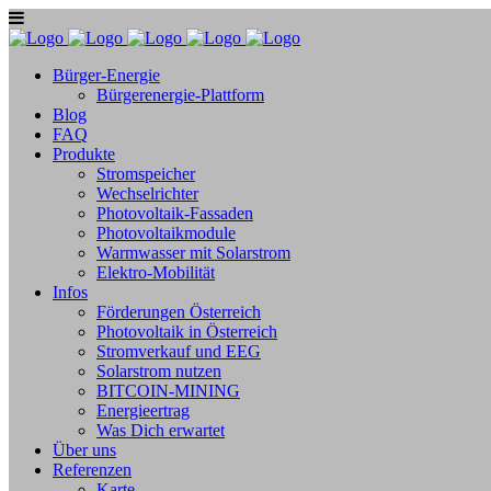
Bürger-Energie
Bürgerenergie-Plattform
Blog
FAQ
Produkte
Stromspeicher
Wechselrichter
Photovoltaik-Fassaden
Photovoltaikmodule
Warmwasser mit Solarstrom
Elektro-Mobilität
Infos
Förderungen Österreich
Photovoltaik in Österreich
Stromverkauf und EEG
Solarstrom nutzen
BITCOIN-MINING
Energieertrag
Was Dich erwartet
Über uns
Referenzen
Karte