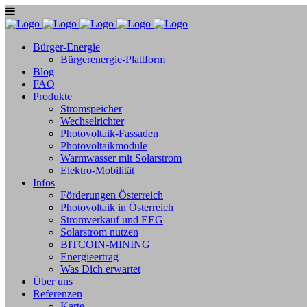
Bürger-Energie
Bürgerenergie-Plattform
Blog
FAQ
Produkte
Stromspeicher
Wechselrichter
Photovoltaik-Fassaden
Photovoltaikmodule
Warmwasser mit Solarstrom
Elektro-Mobilität
Infos
Förderungen Österreich
Photovoltaik in Österreich
Stromverkauf und EEG
Solarstrom nutzen
BITCOIN-MINING
Energieertrag
Was Dich erwartet
Über uns
Referenzen
Karte