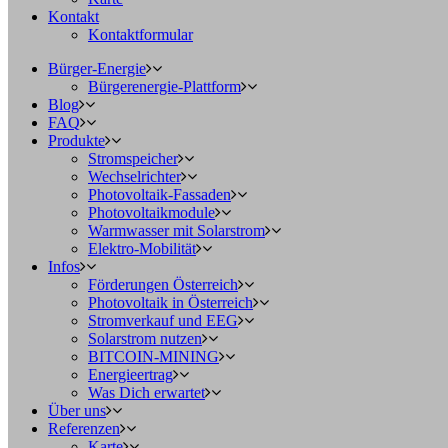
Kontakt
Kontaktformular
Bürger-Energie
Bürgerenergie-Plattform
Blog
FAQ
Produkte
Stromspeicher
Wechselrichter
Photovoltaik-Fassaden
Photovoltaikmodule
Warmwasser mit Solarstrom
Elektro-Mobilität
Infos
Förderungen Österreich
Photovoltaik in Österreich
Stromverkauf und EEG
Solarstrom nutzen
BITCOIN-MINING
Energieertrag
Was Dich erwartet
Über uns
Referenzen
Karte