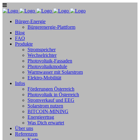
Bürger-Energie
Bürgerenergie-Plattform
Blog
FAQ
Produkte
Stromspeicher
Wechselrichter
Photovoltaik-Fassaden
Photovoltaikmodule
Warmwasser mit Solarstrom
Elektro-Mobilität
Infos
Förderungen Österreich
Photovoltaik in Österreich
Stromverkauf und EEG
Solarstrom nutzen
BITCOIN-MINING
Energieertrag
Was Dich erwartet
Über uns
Referenzen
Karte