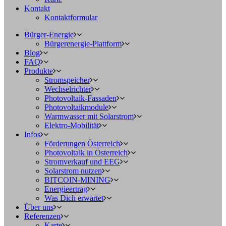
Kontakt
Kontaktformular
Bürger-Energie
Bürgerenergie-Plattform
Blog
FAQ
Produkte
Stromspeicher
Wechselrichter
Photovoltaik-Fassaden
Photovoltaikmodule
Warmwasser mit Solarstrom
Elektro-Mobilität
Infos
Förderungen Österreich
Photovoltaik in Österreich
Stromverkauf und EEG
Solarstrom nutzen
BITCOIN-MINING
Energieertrag
Was Dich erwartet
Über uns
Referenzen
Karte