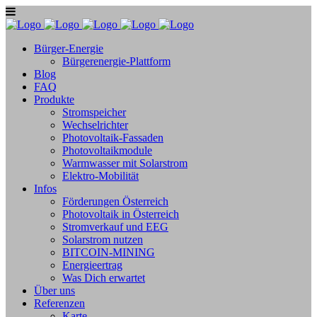
Bürger-Energie
Bürgerenergie-Plattform
Blog
FAQ
Produkte
Stromspeicher
Wechselrichter
Photovoltaik-Fassaden
Photovoltaikmodule
Warmwasser mit Solarstrom
Elektro-Mobilität
Infos
Förderungen Österreich
Photovoltaik in Österreich
Stromverkauf und EEG
Solarstrom nutzen
BITCOIN-MINING
Energieertrag
Was Dich erwartet
Über uns
Referenzen
Karte