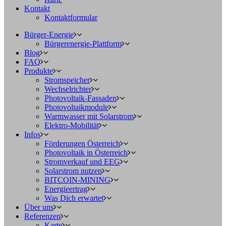
Kontakt
Kontaktformular
Bürger-Energie
Bürgerenergie-Plattform
Blog
FAQ
Produkte
Stromspeicher
Wechselrichter
Photovoltaik-Fassaden
Photovoltaikmodule
Warmwasser mit Solarstrom
Elektro-Mobilität
Infos
Förderungen Österreich
Photovoltaik in Österreich
Stromverkauf und EEG
Solarstrom nutzen
BITCOIN-MINING
Energieertrag
Was Dich erwartet
Über uns
Referenzen
Karte