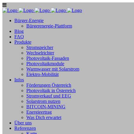
Bürger-Energie
Bürgerenergie-Plattform
Blog
FAQ
Produkte
Stromspeicher
Wechselrichter
Photovoltaik-Fassaden
Photovoltaikmodule
Warmwasser mit Solarstrom
Elektro-Mobilität
Infos
Förderungen Österreich
Photovoltaik in Österreich
Stromverkauf und EEG
Solarstrom nutzen
BITCOIN-MINING
Energieertrag
Was Dich erwartet
Über uns
Referenzen
Karte