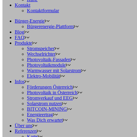
Kontakt
Kontaktformular
Bürger-Energie
Bürgerenergie-Plattform
Blog
FAQ
Produkte
Stromspeicher
Wechselrichter
Photovoltaik-Fassaden
Photovoltaikmodule
Warmwasser mit Solarstrom
Elektro-Mobilität
Infos
Förderungen Österreich
Photovoltaik in Österreich
Stromverkauf und EEG
Solarstrom nutzen
BITCOIN-MINING
Energieertrag
Was Dich erwartet
Über uns
Referenzen
Karte