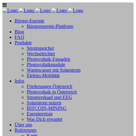
Bürger-Energie
Bürgerenergie-Plattform
Blog
FAQ
Produkte
Stromspeicher
Wechselrichter
Photovoltaik-Fassaden
Photovoltaikmodule
Warmwasser mit Solarstrom
Elektro-Mobilität
Infos
Förderungen Österreich
Photovoltaik in Österreich
Stromverkauf und EEG
Solarstrom nutzen
BITCOIN-MINING
Energieertrag
Was Dich erwartet
Über uns
Referenzen
Karte