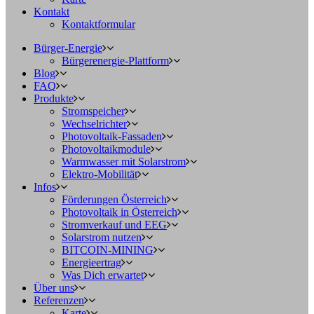
Kontakt
Kontaktformular
Bürger-Energie
Bürgerenergie-Plattform
Blog
FAQ
Produkte
Stromspeicher
Wechselrichter
Photovoltaik-Fassaden
Photovoltaikmodule
Warmwasser mit Solarstrom
Elektro-Mobilität
Infos
Förderungen Österreich
Photovoltaik in Österreich
Stromverkauf und EEG
Solarstrom nutzen
BITCOIN-MINING
Energieertrag
Was Dich erwartet
Über uns
Referenzen
Karte