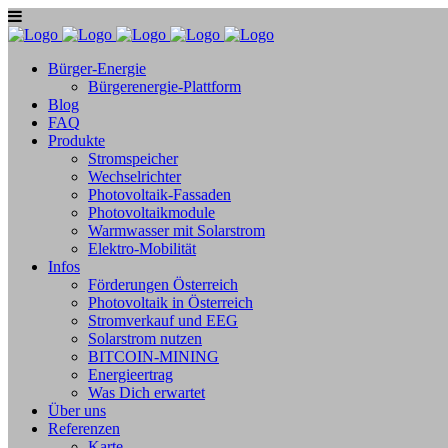
Bürger-Energie
Bürgerenergie-Plattform
Blog
FAQ
Produkte
Stromspeicher
Wechselrichter
Photovoltaik-Fassaden
Photovoltaikmodule
Warmwasser mit Solarstrom
Elektro-Mobilität
Infos
Förderungen Österreich
Photovoltaik in Österreich
Stromverkauf und EEG
Solarstrom nutzen
BITCOIN-MINING
Energieertrag
Was Dich erwartet
Über uns
Referenzen
Karte