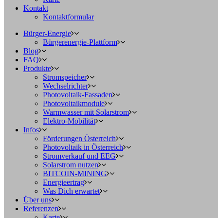
Kontakt
Kontaktformular
Bürger-Energie
Bürgerenergie-Plattform
Blog
FAQ
Produkte
Stromspeicher
Wechselrichter
Photovoltaik-Fassaden
Photovoltaikmodule
Warmwasser mit Solarstrom
Elektro-Mobilität
Infos
Förderungen Österreich
Photovoltaik in Österreich
Stromverkauf und EEG
Solarstrom nutzen
BITCOIN-MINING
Energieertrag
Was Dich erwartet
Über uns
Referenzen
Karte