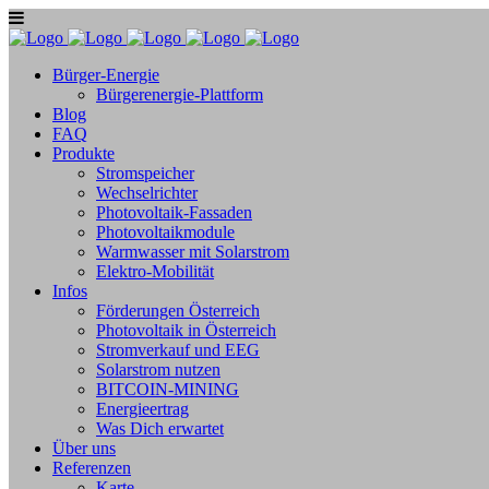
Bürger-Energie
Bürgerenergie-Plattform
Blog
FAQ
Produkte
Stromspeicher
Wechselrichter
Photovoltaik-Fassaden
Photovoltaikmodule
Warmwasser mit Solarstrom
Elektro-Mobilität
Infos
Förderungen Österreich
Photovoltaik in Österreich
Stromverkauf und EEG
Solarstrom nutzen
BITCOIN-MINING
Energieertrag
Was Dich erwartet
Über uns
Referenzen
Karte