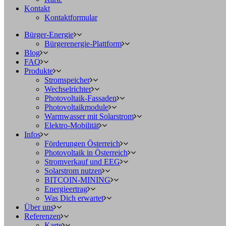
Kontakt
Kontaktformular
Bürger-Energie
Bürgerenergie-Plattform
Blog
FAQ
Produkte
Stromspeicher
Wechselrichter
Photovoltaik-Fassaden
Photovoltaikmodule
Warmwasser mit Solarstrom
Elektro-Mobilität
Infos
Förderungen Österreich
Photovoltaik in Österreich
Stromverkauf und EEG
Solarstrom nutzen
BITCOIN-MINING
Energieertrag
Was Dich erwartet
Über uns
Referenzen
Karte