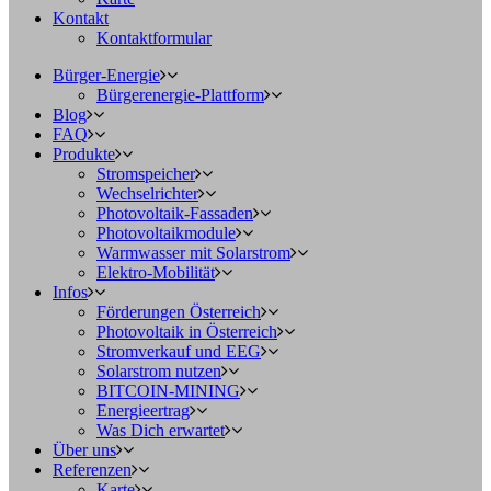
Kontakt
Kontaktformular
Bürger-Energie
Bürgerenergie-Plattform
Blog
FAQ
Produkte
Stromspeicher
Wechselrichter
Photovoltaik-Fassaden
Photovoltaikmodule
Warmwasser mit Solarstrom
Elektro-Mobilität
Infos
Förderungen Österreich
Photovoltaik in Österreich
Stromverkauf und EEG
Solarstrom nutzen
BITCOIN-MINING
Energieertrag
Was Dich erwartet
Über uns
Referenzen
Karte