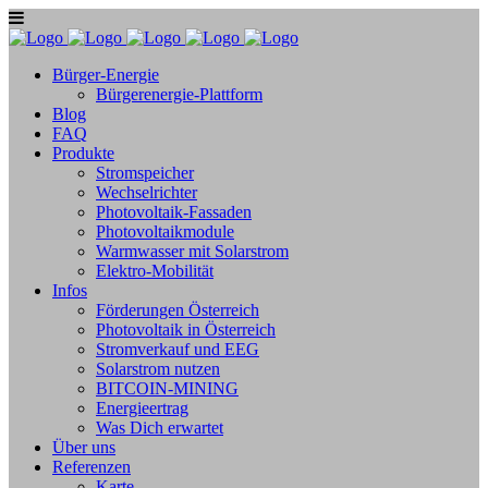
Bürger-Energie
Bürgerenergie-Plattform
Blog
FAQ
Produkte
Stromspeicher
Wechselrichter
Photovoltaik-Fassaden
Photovoltaikmodule
Warmwasser mit Solarstrom
Elektro-Mobilität
Infos
Förderungen Österreich
Photovoltaik in Österreich
Stromverkauf und EEG
Solarstrom nutzen
BITCOIN-MINING
Energieertrag
Was Dich erwartet
Über uns
Referenzen
Karte