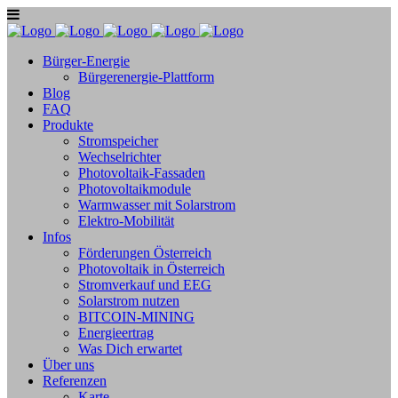
Bürger-Energie
Bürgerenergie-Plattform
Blog
FAQ
Produkte
Stromspeicher
Wechselrichter
Photovoltaik-Fassaden
Photovoltaikmodule
Warmwasser mit Solarstrom
Elektro-Mobilität
Infos
Förderungen Österreich
Photovoltaik in Österreich
Stromverkauf und EEG
Solarstrom nutzen
BITCOIN-MINING
Energieertrag
Was Dich erwartet
Über uns
Referenzen
Karte