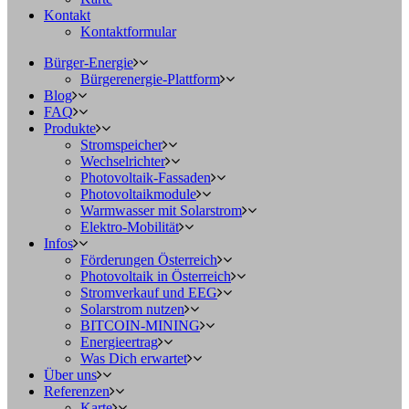
Kontakt
Kontaktformular
Bürger-Energie
Bürgerenergie-Plattform
Blog
FAQ
Produkte
Stromspeicher
Wechselrichter
Photovoltaik-Fassaden
Photovoltaikmodule
Warmwasser mit Solarstrom
Elektro-Mobilität
Infos
Förderungen Österreich
Photovoltaik in Österreich
Stromverkauf und EEG
Solarstrom nutzen
BITCOIN-MINING
Energieertrag
Was Dich erwartet
Über uns
Referenzen
Karte