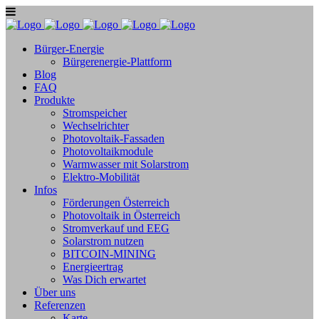
Bürger-Energie
Bürgerenergie-Plattform
Blog
FAQ
Produkte
Stromspeicher
Wechselrichter
Photovoltaik-Fassaden
Photovoltaikmodule
Warmwasser mit Solarstrom
Elektro-Mobilität
Infos
Förderungen Österreich
Photovoltaik in Österreich
Stromverkauf und EEG
Solarstrom nutzen
BITCOIN-MINING
Energieertrag
Was Dich erwartet
Über uns
Referenzen
Karte