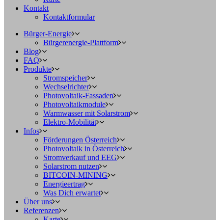
Kontakt
Kontaktformular
Bürger-Energie
Bürgerenergie-Plattform
Blog
FAQ
Produkte
Stromspeicher
Wechselrichter
Photovoltaik-Fassaden
Photovoltaikmodule
Warmwasser mit Solarstrom
Elektro-Mobilität
Infos
Förderungen Österreich
Photovoltaik in Österreich
Stromverkauf und EEG
Solarstrom nutzen
BITCOIN-MINING
Energieertrag
Was Dich erwartet
Über uns
Referenzen
Karte