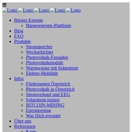
Bürger-Energie
Bürgerenergie-Plattform
Blog
FAQ
Produkte
Stromspeicher
Wechselrichter
Photovoltaik-Fassaden
Photovoltaikmodule
Warmwasser mit Solarstrom
Elektro-Mobilität
Infos
Förderungen Österreich
Photovoltaik in Österreich
Stromverkauf und EEG
Solarstrom nutzen
BITCOIN-MINING
Energieertrag
Was Dich erwartet
Über uns
Referenzen
Karte