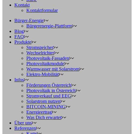
Kontakt
Kontaktformular
Bürger-Energie
Bürgerenergie-Plattform
Blog
FAQ
Produkte
Stromspeicher
Wechselrichter
Photovoltaik-Fassaden
Photovoltaikmodule
Warmwasser mit Solarstrom
Elektro-Mobilität
Infos
Förderungen Österreich
Photovoltaik in Österreich
Stromverkauf und EEG
Solarstrom nutzen
BITCOIN-MINING
Energieertrag
Was Dich erwartet
Über uns
Referenzen
Karte